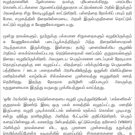
எழுத்தாளனின் ஆன்மாவை நமக்கு புரியவைக்கிறது. பாரம்பரிய
கொண்டாட்டங்களை ஆவணப்படுத்துவதாக மட்டுமல்லாமல் அதில் இருக்கும்
அவலத்தை சிறு கோடிழுத்துக் காட்டுகிறார். பள்ளத்தை நோக்கிப் பாயும் நதி
போல, சமூகத்தின் நிறைவின்மையை, அதன் இருள்பகுதிகளை தொட்டுக்
காட்டும் எழுத்து சு வேணுகோபாலுடையது.
மூன்று நாவல்களும், நூற்றுக்கு பக்கமான சிறுகதைகளும் எழுதியிருக்கும்
சு வேணுகோபாலின் படைப்பூக்கத்திற்கும் அந்த நிறைவின்மைதான்
அடித்தளமாக இருக்கிறது. இன்றைய தமிழ் புனைவிலக்கிய சூழலில்
அதிகம் கைக்கொள்ளப்படாத நெடுங்கதைகள் எனப்படும் குறுநாவல்களும்
நிறைய எழுதியிருக்கிறார். அவருடைய பெரும்பாலான படைப்புகள் நேரடியாக
தொகுப்புகளுக்கு என எழுதப்பட்ட விதத்தைப் பார்க்கும்போது பெருவணிக
பத்திரிகை / ஊடக பாதைகளின் அரசியலிலிருந்து ஒதுங்கி விளிம்புநிலை
மனிதர்களின் வாழ்வியல் சிக்கல்களை முன்வைத்து எழுதுகிறார் எனத்
தெரிகிறது. இதற்கு தோதாக தமிழினி பதிப்பகமும் அவருக்கு
உறுதுணையாக இருந்து வருவது முக்கியத்துவம் வாய்ந்தது.
‘ஒரே அமர்வில் ஒரு நெடுங்கதையை எழுதி முடித்துவிடுவேன். ‘பால்கனிகள்’
குறுநாவல் இரண்டு இரவு ஒரு பகல் காலத்தில் எழுதப்பட்டது. மனதில்
இருப்பதை எழுதி முடிக்காவிட்டால் என்னால் உறக்கம் கொள்ள முடியாது’
என்று ஹிந்து நாளிதழிற்கு அளித்த பேட்டியில் குறிப்பிடுகிறார். பெரும்
கதைப்பின்னலுடன், வரலாற்று பின்புலத்தில், ஒட்டுமொத்த தரிசனம் (vision)
அளிக்கும் நாவல்களை விட, ஒரு முரணை முன்வைத்து நறுக்குத்
தெறித்தார்ப்போன்ற வடிவத்தில் எழுதப்படும் சிறுகதைகளை விட, சு