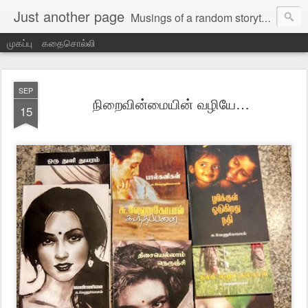
Just another page
Musings of a random storyteller
முகப்பு
கதைசொல்லி
SEP
நிறைவின்மையின் வழியே…
15