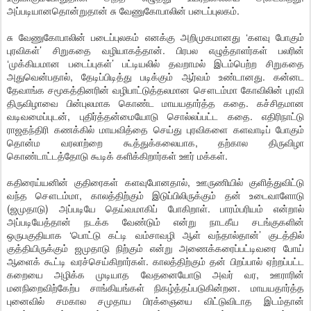
அப்படியானதொன்றுதான் சு வேணுகோபாலின் படைப்புலகம்.
சு வேணுகோபாலின் படைப்புலகம் எனக்கு அறிமுகமானது ‘களவு போகும்
புரவிகள்’ சிறுகதை வழியாகத்தான். பிரபல எழுத்தாளர்கள் பலரின்
‘முக்கியமான படைப்புகள்’ பட்டியலில் தவறாமல் இடம்பெற்ற சிறுகதை
அதுவென்பதால், தேடிப்பிடித்து படிக்கும் ஆர்வம் உண்டானது. கன்னட
தேவாங்க சமூகத்தினரின் வழிபாட்டுத்தலமான சௌடம்மா கோவிலின் புரவி
திருவிழாவை பின்புலமாக கொண்ட மாயயதார்த்த கதை. கச்சிதமான
வடிவமைப்புடன், புதிர்த்தன்மையோடு சொல்லப்பட்ட கதை. எதிரிநாட்டு
ராஜதந்திரி கணக்கில் மாயவித்தை செய்து புரவிகளை களவாடிப் போகும்
தொன்ம வரலாற்றை கூத்துக்கலையாக, தற்கால திருவிழா
கொண்டாட்டத்தோடு கூடிக் களிக்கிறார்கள் ஊர் மக்கள்.
கதிரைய்யனின் குதிரைகள் களவுபோனதால், ஊருணியில் குளித்துவிட்டு
வந்த சௌடம்மா, காலத்திற்கும் இடுப்பிலிருக்கும் தன் உடைவாளோடு
(ஜமுதாடு) அப்படியே தெய்வமாகிப் போகிறாள். பாரம்பரியம் என்றால்
அப்படியேத்தான் நடக்க வேண்டும் என்று நாடகீய சடங்குகளின்
ஒருபகுதியாக ‘பொட்டு கட்டி வம்சாவழி ஆள் வந்தால்தான்’ குடத்தில்
குத்தியிருக்கும் ஜமுதாடு நிற்கும் என்று அணைக்கரைப்பட்டிவரை போய்
ஆளைக் கூட்டி வரச்செய்கிறார்கள். காலத்திற்கும் தன் பிறப்பால் ஏற்றப்பட்ட
கறையை அழிக்க முடியாத வேதனையோடு அவர் வர, ஊராரின்
மனநிறைவிற்கேற்ப சாங்கியங்கள் நிகழ்த்தப்படுகின்றன. மாயயதார்த்த
புனைவில் சமகால சமுதாய பிரக்ஞையை விட்டுவிடாத இடம்தான்