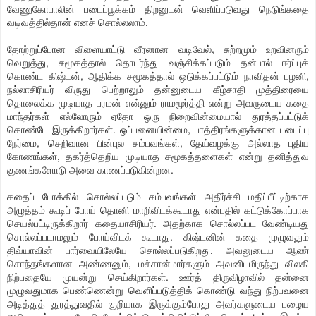
வேணுகோபாலின் படைப்பூக்கம் திறனுடன் வெளிப்படுவது நெடுங்கதை
வடிவத்தில்தான் எனச் சொல்லலாம்.
தோற்றுப்போன விளையாட்டு வீரனான வடிவேல், சுற்றமும் உறவினரும்
வெறுத்து, சமூகத்தால் தொடர்ந்து வஞ்சிக்கப்படும் தன்பால் ஈர்ப்புக்
கொண்ட கிஷ்டன், ஆதிக்க சமூகத்தால் ஒடுக்கப்பட்டும் நாவிதன் பழனி,
நல்லாசிரியர் விருது பெற்றாலும் தன்னுடைய கீழ்சாதி முத்திரையை
தொலைக்க முடியாத பரமன் என்னும் ராமமூர்த்தி என்று அவருடைய கதை
மாந்தர்கள் எல்லோரும் ஏதோ ஒரு நிறைவின்மையால் துரத்தப்பட்டுக்
கொண்டே இருக்கிறார்கள். ஒப்பனையின்மை, பாத்திரங்களுக்கான படைப்பு
நேர்மை, செறிவான பின்புல சம்பவங்கள், தேய்வழக்கு அல்லாத புதிய
கோணங்கள், தகர்த்தெறிய முடியாத சமூகத்தளைகள் என்று தனித்துவ
குணங்களோடு அவை காணப்படுகின்றன.
கதைப் போக்கில் சொல்லப்படும் சம்பவங்கள் அதிர்ச்சி மதிப்பீட்டிற்காக
அழுத்தம் கூடிப் போய் தொனி மாறிவிடக்கூடாது என்பதில் கட்டுக்கோப்பாக
செயல்பட்டிருக்கிறார் கதையாசிரியர். அதற்காக சொல்லப்பட வேண்டியது
சொல்லப்படாமலும் போய்விடக் கூடாது. கிஷ்டனின் கதை முழுவதும்
திவ்யாவின் பார்வையிலேயே சொல்லப்படுகிறது. அவனுடைய ஆண்
சொந்தங்களான அண்ணனும், மச்சான்மார்களும் அவனிடமிருந்து விலகி
நிற்பதையே முயன்று செய்கிறார்கள். ஊர்த் திருவிழாவில் தன்னை
முழுவதுமாக பெண்ணென்று வெளிப்படுத்திக் கொண்டு வந்து நிற்பவனை
அடித்துத் துரத்துவதில் குறியாக இருக்கும்போது அவர்களுடைய பழைய