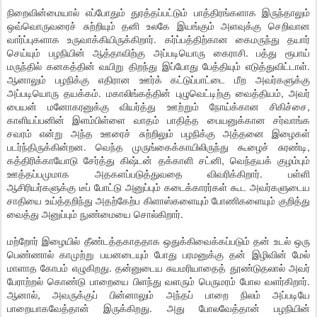
நிறைவின்மையால் எப்போதும் துரத்தப்பட்டும் பாத்திரங்களாக இருந்தாலும்
ஒவ்வொருவரைச் சுற்றியும் தனி உலகே இயங்கும் அளவுக்கு செறிவான
வார்ப்புகளாக உருவாக்கியிருக்கிறார். கர்ப்பத்திற்கான கைமருந்து தயார்
செய்யும் பழநியின் ஆத்தாவிற்கு அப்படியொரு கைராசி. பத்து ரூபாய்
மருந்தில் கனகத்தின் வயிறு திறந்து இப்போது பேத்தியும் எடுத்துவிட்டாள்.
ஆனாலும் பழநிக்கு எதிரான ஊர்க் கட்டுப்பாட்டை மீற அவர்களுக்கு
அப்படியொரு தயக்கம். மகாலிங்கத்தின் புழுவெட்டிற்கு வைத்தியம், அவர்
பையன் மனோகரனுக்கு வியர்த்து ஊற்றும் நோய்க்கான சிகிச்சை,
காளியப்பனின் இளம்பிள்ளை வாதம் பாதித்த பையனுக்கான சர்வாங்க
சவரம் என்று அந்த ஊரைச் சுற்றிலும் பழநிக்கு அத்தனை இழைகள்
படர்ந்திருக்கின்றன. வெந்த முருங்கைக்காயிலிருந்து கூழைச் சுரண்டி,
கத்திரிக்காயோடு சேர்த்து கிஷ்டன் தக்காளி சட்னி, வெந்தயக் குழம்பும்
ஊத்தப்பமுமாக அதகளப்படுத்துவதை விவரிக்கிறார். பள்ளி
ஆசிரியர்களுக்கு டீப் போட்டு அனுப்பும் கடைக்காரர்கள் கூட அவர்களுடைய
சாதியை உய்த்தறிந்து அதற்கேற்ப கிளாஸ்களையும் போணிகளையும் குறித்து
வைத்து அனுப்பும் நுண்மையை சொல்கிறார்.
மற்றோர் இழையில் தீண்டத்தகாததாக ஒதுக்கிவைக்கப்படும் தன் உடல் ஒரு
பெண்ணால் காமுற்று பயனடையும் போது பரமனுக்கு தன் இழிவின் மேல்
மாளாத கோபம் எழுகிறது. தன்னுடைய சுயமரியாதைத் தூண்டுதலால் அவர்
பேராற்றல் கொண்டு பாறையை பிளந்து வளரும் பெருமரம் போல வளர்கிறார்.
ஆனால், அவருக்குப் பின்னாலும் அந்தப் பாறை நிலம் அப்படியே
பாறையாகவேத்தான் இருக்கிறது. அது போலவேத்தான் பழநியின்