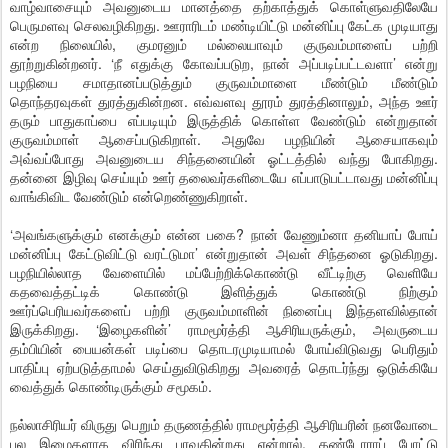
வாழ்வாசையும் அவனுடைய மானத்தை தற்காத்துக் கொள்ளுவதிலேயே
பெருமளவு செலவழிகிறது. ஊராரிடம் மண்டியிட்டு மன்னிப்பு கேட்க முடியாது
என்ற நிலையில், குமரனும் மல்லையாவும் குருவம்மாளைப் பற்றி
தூற்றுகின்றனர். ‘நீ எதுக்கு கோவப்படுற, நான் அப்படிப்பட்டவளா’ என்று
பழநியை சமாதானப்படுத்தும் குருவம்மாளை மீண்டும் மீண்டும்
தொந்தரவுகள் துரத்துகின்றன. எவ்வளவு தூரம் துரத்தினாலும், அந்த ஊர்
தரும் பாதுகாப்பை எப்படியும் இருத்திக் கொள்ள வேண்டும் என்றுதான்
குருவம்மாள் ஆசைப்படுகிறாள். அதுவே பழநியின் ஆசையாகவும்
அவ்வப்போது அவனுடைய சிந்தனையின் ஓட்டத்தில் வந்து போகிறது.
தன்னை இழிவு செய்யும் ஊர் தலைவர்களிடையே எப்பாடுபட்டாவது மன்னிப்பு
வாங்கிவிட வேண்டும் என்றெண்ணுகிறாள்.
‘அவங்களுக்கும் எனக்கும் என்ன பகை? நான் வேணும்னா தனியாப் போய்
மன்னிப்பு கேட்டுவிட்டு வரட்டுமா’ என்றுதான் அவள் சிந்தனை ஓடுகிறது.
பழநியில்லாத வேளையில் மப்பேற்றிக்கொண்டு வீட்டிற்கு வெளியே
கதவைத்தட்டிக் கொண்டு இளித்துக் கொண்டு நிற்கும்
ஊர்ப்பெரியவர்களைப் பற்றி குருவம்மாளின் நினைப்பு இந்தளவில்தான்
இருக்கிறது. ‘இழைகளின்’ ராமமூர்த்தி ஆசிரியருக்கும், அவருடைய
தம்பியின் பையன்கள் படிப்பை தொடரமுடியாமல் போய்விடுவது பெரிதும்
பாதிப்பு ஏற்படுத்தாமல் செய்துவிடுகிறது அவரைத் தொடர்ந்து ஒடுக்கியே
வைத்துக் கொண்டிருக்கும் சமூகம்.
நல்லாசிரியர் விருது பெறும் தருணத்தில் ராமமூர்த்தி ஆசிரியரின் நனவோடை
பல இழைகளாக விரிந்து பரவுகின்றது என்றால், தண்டோராப் போட்டு