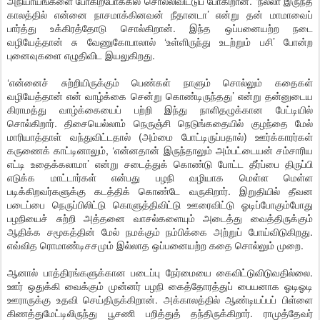
அநியாயங்களை போகிறபோக்கில் சொல்லிவிட்டுப் போகிறான். ‘நல்லா இருந்த
காலத்தில் என்னை நாசமாக்கினவன் நீதானடா’ என்று தன் மாமாவைப்
பார்த்து உக்கிரத்தோடு சொல்கிறான். இந்த ஒப்பனையற்ற நடை
வழியேத்தான் சு வேணுகோபாலால் ‘உள்ளிருந்து உடற்றும் பசி’ போன்ற
புனைவுகளை எழுதிவிட இயலுகிறது.
‘என்னைச் சுற்றியிருக்கும் பெண்கள் நாளும் சொல்லும் கதைகள்
வழியேத்தான் என் வாழ்க்கை சென்று கொண்டிருந்தது’ என்று தன்னுடைய
கிராமத்து வாழ்க்கையைப் பற்றி இந்து நாளிதழுக்கான பேட்டியில்
சொல்கிறார். திசையெல்லாம் நெருஞ்சி நெடுங்கதையில் குழந்தை மேல்
மாரியாத்தாள் வந்துவிட்டதால் (அம்மை போட்டிருப்பதால்) ஊர்க்காரர்கள்
கருணைக் காட்டினாலும், ‘என்னதான் இருந்தாலும் அம்பட்டையன் சம்சாரிய
எட்டி உதைக்கலாமா’ என்று சடைத்துக் கொண்டு போட்ட தீர்ப்பை திருப்பி
எடுக்க மாட்டார்கள் என்பது பழநி வழியாக மெள்ள மெள்ள
படிக்கிறவர்களுக்கு கடத்திக் கொண்டே வருகிறார். இறுதியில் தீவன
படைப்பை நெருப்பிலிட்டு கொளுத்திவிட்டு ஊரைவிட்டு ஓடிப்போகும்போது
பழநியைச் சுற்றி அத்தனை வாசல்களையும் அடைத்து வைத்திருக்கும்
ஆதிக்க சமூகத்தின் மேல் நமக்கும் நம்பிக்கை அற்றுப் போய்விடுகிறது.
எவ்வித ரொமாண்டிசசமும் இல்லாத ஒப்பனையற்ற கதை சொல்லும் முறை.
ஆனால் பாத்திரங்களுக்கான படைப்பு நேர்மையை கைவிட்டுவிடுவதில்லை.
ஊர் ஒதுக்கி வைக்கும் முன்னர் பழநி கைத்தோரத்துப் பையனாக ஓடிஓடி
ஊராருக்கு உதவி செய்திருக்கிறான். அக்காலத்தில் ஆண்டியப்பப் பிள்ளை
கிணத்துமேட்டிலிருந்து பூசணி பறித்துத் தந்திருக்கிறார். ராமுத்தேவர்