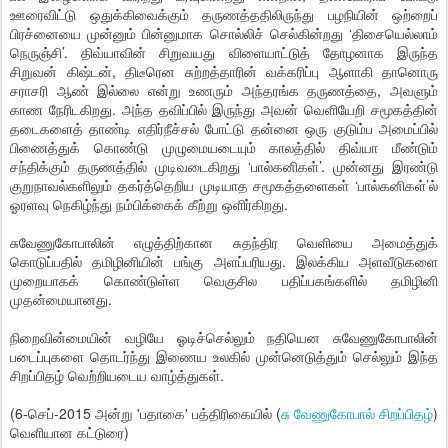
ஊரைவிட்டு ஒதுக்கிவைக்கும் தருணத்ததிலிருந்து பழநியின் ஒற்றைப்
பிரச்னையை முன்னும் பின்னுமாக சொல்லிச் செல்கின்றது ‘திசையெல்லாம்
நெருஞ்சி’. திவ்யாவின் சிறுவயது விளையாட்டுத் தோழனாக இருந்த
சிறுவன் கிஷ்டன், திடீரென சுற்றத்தாரின் வக்கரிப்பு ஆளாகி தானொரு
சராசரி ஆண் இல்லை என்று உணரும் அந்தரங்க தருணத்தை, அவளும்
காண நேரிடகிறது. அந்த தவிப்பில் இருந்து அவன் வெளியேறி சமூகத்தின்
தடைகளைத் தாண்டி எதிர்நீச்சல் போட்டு தன்னை ஒரு குடும்ப அமைப்பில்
பிணைத்துக் கொண்டு முழுமையடையும் காலத்தில் திவ்யா மீண்டும்
சந்திக்கும் தருணத்தில் முடிவடைகிறது ‘பால்கனிகள்’. முன்னது இரண்டு
குறுநாவல்களிலும் தகர்த்தெறிய முடியாத சமூகத்தளைகள் ‘பால்கனிகள்’ல்
ஓரளவு நெகிழ்ந்து நம்பிக்கைக் கீற்று ஒளிர்கிறது.
சுவேணுகோபாலின் எழுத்திற்கான சுதந்திர வெளியை அமைத்துக்
கொடுப்பதில் தமிழினியின் பங்கு அளப்பரியது. இலக்கிய அளவீடுகளை
முறையாகக் கொண்டுள்ள வெகுசில பதிப்பகங்களில் தமிழினி
முதன்மையானது.
நிறைவின்மையின் வழியே ஓடிச்செல்லும் நதியென சுவேணுகோபாலின்
படைப்புகளை தொடர்ந்து இணைய உலகில் முன்னெடுத்தும் செல்லும் இந்த
சிறப்பிதழ் வெற்றியடைய வாழ்த்துகள்.
(6-செப்-2015 அன்று 'பதாகை' பத்திரிகையில் (
சு வேணுகோபால் சிறப்பிதழ்
)
வெளியான கட்டுரை)