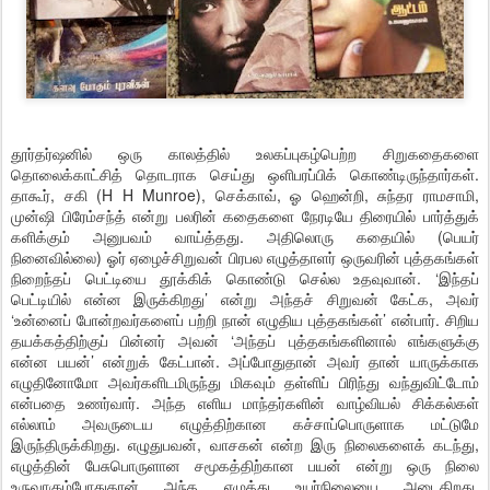
தூர்தர்ஷனில் ஒரு காலத்தில் உலகப்புகழ்பெற்ற சிறுகதைகளை
தொலைக்காட்சித் தொடராக செய்து ஒளிபரப்பிக் கொண்டிருந்தார்கள்.
தாகூர், சகி (H H Munroe), செக்காவ், ஓ ஹென்றி, சுந்தர ராமசாமி,
முன்ஷி பிரேம்சந்த் என்று பலரின் கதைகளை நேரடியே திரையில் பார்த்துக்
களிக்கும் அனுபவம் வாய்த்தது. அதிலொரு கதையில் (பெயர்
நினைவில்லை) ஓர் ஏழைச்சிறுவன் பிரபல எழுத்தாளர் ஒருவரின் புத்தகங்கள்
நிறைந்தப் பெட்டியை தூக்கிக் கொண்டு செல்ல உதவுவான். ‘இந்தப்
பெட்டியில் என்ன இருக்கிறது’ என்று அந்தச் சிறுவன் கேட்க, அவர்
‘உன்னைப் போன்றவர்களைப் பற்றி நான் எழுதிய புத்தகங்கள்’ என்பார். சிறிய
தயக்கத்திற்குப் பின்னர் அவன் ‘அந்தப் புத்தகங்களினால் எங்களுக்கு
என்ன பயன்’ என்றுக் கேட்பான். அப்போதுதான் அவர் தான் யாருக்காக
எழுதினோமோ அவர்களிடமிருந்து மிகவும் தள்ளிப் பிரிந்து வந்துவிட்டோம்
என்பதை உணர்வார். அந்த எளிய மாந்தர்களின் வாழ்வியல் சிக்கல்கள்
எல்லாம் அவருடைய எழுத்திற்கான கச்சாப்பொருளாக மட்டுமே
இருந்திருக்கிறது. எழுதுபவன், வாசகன் என்ற இரு நிலைகளைக் கடந்து,
எழுத்தின் பேசுபொருளான சமூகத்திற்கான பயன் என்று ஒரு நிலை
உருவாகும்போதுதான் அந்த எழுத்து உயர்நிலையை அடைகிறது.