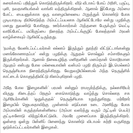
சுரைக்காய் பறித்துக் கொடுத்திருக்கிறார். வீடு வீடாகப் போய் அரிசி, பருப்பு,
புளி, நவதானியங்கள் வாங்கி வந்திருக்கிறான். ஆனால் இப்போது அம்மை
போட்ட பையனுக்காக ஒரு வாழையிலையை அறுத்துக் கொண்டு போக
முடியாதபடி திமிரெடுத்த அம்பட்டப்பயலாக ஆகிவிட்டோமே என்று பழநிக்கு
மனது துவண்டு போகிறது. ஊர்க்காரர்கள் அத்தனை பேருக்கும் வெட்டி
வாரிப்போட்ட மயிர்குப்பை நிறைந்த அம்பட்டங்குழிப் போலத்தான் அவன்
வாழ்க்கையும் ஆகிவிட்டிருந்தது.
‘நமக்கு வேண்டப்பட்டவர்கள் எல்லாம் இருந்தும் துரத்தி விட்டுட்டாங்கன்னு
மனங்கோணாதப்பா’ என்று பழநிக்கு ஆறுதல் சொல்லும் சம்சாரிகளும்
இருக்கிறார்கள். ஆனால் நிலையழிந்த மனிதனின் மனம்தான் கொடூரமான
ஆயுதம் என்பது போல மல்லையாவின் வன்மம் பழநி திரும்பும் இடமெல்லாம்
நெருஞ்சியாக நிறைந்திருக்கிறது. வேறுவழியில்லாமல் அந்த நெருஞ்சிக்
காட்டைக் கொளுத்திவிட்டு கிளம்புகிறான் பழநி.
அதே போல ‘இழைகளின்’ பரமன் என்னும் ராமமூர்த்திக்கு, நல்லாசிரியர்
விருது கிடைத்தப் பிறகும் கைகொடுத்து வாழ்த்து சொல்லாத சக
ஆசிரியர்களின் ‘ஒதுக்குதல்’ நெருஞ்சியாக உறுத்துகிறது. மற்றோர்
இழையில் ஜெயசுதாவிற்கு முன்னால் எடுப்பான உடை அணிந்து போக
அம்மாவின் கருத்தங்கன்னியை (அம்மா வளர்த்து வரும் ஆட்டின் பெயர்)
குட்டிகளோடு விற்றுப்போட்டுவிட அவரே முனைப்பாக இருந்திருக்கிறார்.
ஒன்றை ஒன்று பின்னிப் பிணைந்து கொண்டு விடாமல் சுற்றி வருகிறது
ஒடுக்கப்பட்டவர்களின் இழைகள்.