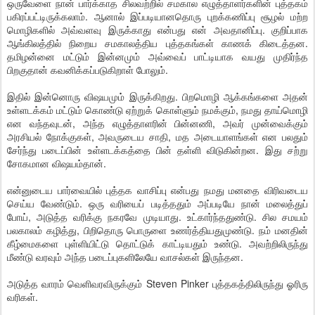
ஒருவேளை நான் பார்க்காத சிலவற்றில் சமகால எழுத்தாளர்களின் புத்தகம்
பகிரப்பட்டிருக்கலாம். ஆனால் இப்படியானதொரு புறக்கணிப்பு சூழல் மற்ற
மொழிகளில் அவ்வளவு இருக்காது என்பது என் அவதானிப்பு. குறிப்பாக
ஆங்கிலத்தில் நிறைய சமகாலத்திய புத்தகங்கள் காணக் கிடைத்தன.
தமிழன்னை மட்டும் இன்னமும் அவ்வைப் பாட்டியாக வயது முதிர்ந்த
பிறகுதான் கவனிக்கப்படுகிறாள் போலும்.
இதில் இன்னொரு விஷயமும் இருக்கிறது. பிறமொழி ஆக்கங்களை அதன்
உள்ளடக்கம் மட்டும் கொண்டு ஏற்றுக் கொள்ளும் நமக்கும், நமது தாய்மொழி
என வந்தவுடன், அந்த எழுத்தாளரின் பின்னணி, அவர் முன்வைக்கும்
அரசியல் நோக்குகள், அவருடைய சாதி, மத அடையாளங்கள் என பலதும்
சேர்ந்து படைப்பின் உள்ளடக்கத்தை பின் தள்ளி விடுகின்றன. இது சற்று
சோகமான விஷயம்தான்.
என்னுடைய பார்வையில் புத்தக வாசிப்பு என்பது நமது மனதை விரிவடைய
செய்ய வேண்டும். ஒரு வரியைப் படித்ததும் அப்படியே நான் மலைத்துப்
போய், அடுத்த வரிக்கு நகரவே முடியாது. உட்கார்ந்ததுண்டு. சில சமயம்
பலகாலம் கழித்து, பிறிதொரு பொருளை உணர்த்தியதுமுண்டு. நம் மனதின்
கீழ்மைகளை புள்ளியிட்டு தொட்டுக் காட்டியதும் உண்டு. அவற்றிலிருந்து
மீண்டு வரவும் அந்த படைப்புகளிலேயே வாசல்கள் இருந்தன.
அடுத்த வாரம் வெளிவரவிருக்கும் Steven Pinker புத்தகத்திலிருந்து ஓரிரு
வரிகள்.