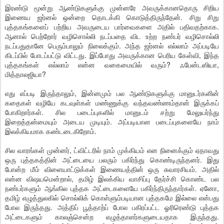
இரண்டு மூன்று ஆண்டுகளுக்கு முன்னரே அவருக்கானதொரு சிறிய
இணைய ஜர்னல் ஒன்றை தொடக்கி கொடுத்திருந்தேன். சிறு சிறு
புத்தகங்களைப் பற்றிய அவருடைய பார்வைகளை அதில் பதிவதற்காக.
ஆனால் பெற்றோர் வழிசொல்லி நடப்பதை விட உற்ற நண்பர் வழிசொல்லி
நடப்பதுதானே பெரும்பாலும் நிலைக்கும். அந்த ஜர்னல் எல்லாம் அப்படியே
கிடப்பில் போடப்பட்டு விட்டது. இப்போது அவருக்கான பெரிய கேள்வி, இந்த
புத்தகங்கள் எல்லாம் என்ன வகைமையில் வரும்? ஃபேன்டஸியா,
மித்தாலஜியா?
எது எப்படி இருந்தாலும், இன்னமும் பல ஆண்டுகளுக்கு மானுடர்களின்
கதைகள் வழியே கடவுள்கள் மண்ணுக்கு வந்தவண்ணம்தான் இருக்கப்
போகிறார்கள். சில படைப்புகளில் மானுடம் சற்று மேலுயர்ந்து
இறைத்தன்மையும் அடைய முடியும். அப்படியான படைப்புகளையே நாம்
இலக்கியமாக கண்டடைகிறோம்.
சில வாரங்கள் முன்னர், ட்விட்டரில் நாம் முக்கியம் என நினைக்கும் ஏதாவது
ஒரு புத்தகத்தின் அட்டையை பலரும் பகிர்ந்து கொண்டிருந்தனர். இது
போன்ற மீம் விளையாட்டுக்கள் இணையத்தின் ஒரு சுவாரசியம். அதில்
என்ன விஷயமென்றால், தமிழ் இலக்கிய வாசிப்பு தேர்ச்சி கொண்ட பல
நண்பர்களும் ஆங்கில புத்தக அட்டைகளையே பகிர்ந்திருந்தார்கள். ஏனோ,
தமிழ் எழுத்துலகில் சொல்லிக் கொள்ளும்படியான புத்தகமே இல்லை என்பது
போல இருந்தது. அத்திப் பூத்தாற்ப் போல பகிரப்பட்ட ஓரிரெண்டு புத்தக
அட்டைகளும் காலஞ்சென்ற எழுத்தாளர்களுடையதாக இருந்தது.