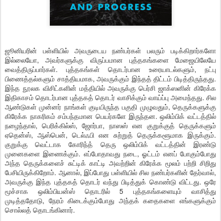
ஜூனியரின் பள்ளியில் அவருடைய நண்பர்கள் பலரும் படிக்கிறார்களோ
இல்லையோ, அவர்களுக்கு விருப்பமான புத்தகங்களை மேஜையிலேயே
வைத்திருப்பார்கள். புத்தகங்கள் தொடர்பான உரையாடல்களும், நட்பு
பிணைத்தல்களும் சாத்தியமாக, அவருக்கும் இந்தத் திட்டம் பிடித்திருந்தது.
இந்த நூலக விசிட்களின் மத்தியில் அவருக்கு பெர்சி ஜாக்ஸனின் கிரேக்க
இதிகாசம் தொடர்பான புத்தகத் தொடர் வாசிக்கும் வாய்ப்பு அமைந்தது. சில
ஆண்டுகள் முன்னர் நாங்கள் குடியிருந்த பகுதி முழுவதும், தெருக்களுக்கு
கிரேக்க நாகரிகம் சம்பந்தமான பெயர்களே இருந்தன. ஒலிம்பிக் வட்டத்தில்
நழைந்தால், பெரிக்கில்ஸ், ஜோர்பா, நாஸஸ் என குறுக்குத் தெருக்களும்
ஏதென்ஸ், ஆஸ்பென், டெல்ஃபி என சுற்றுத் தெருக்களூமாக இருக்கும்.
குறுக்கு வெட்டாக கோரிந்த் தெரு ஒலிம்பிக் வட்டத்தின் இரண்டு
முனைகளை இணைக்கும். எப்போதாவது நடை, ஓட்டம் எனப் போகும்போது
அந்த தெருக்களைச் சுட்டிக் காட்டி அவற்றின் கிரேக்க மூலம் பற்றி சிறிது
பேசியிருக்கிறோம். ஆனால், இப்போது பள்ளியில் சில நண்பர்களின் தேர்வால்,
அவருக்கு இந்த புத்தகத் தொடர் வந்து பிடித்துக் கொண்டு விட்டது. ஒரே
மூச்சாக ஒலிம்பியன்ஸ் தொடரில் 5 புத்தகங்களையும் வாசித்து
முடித்ததோடு, நேரம் கிடைக்கும்போது அந்தக் கதைகளை எங்களுக்கும்
சொல்லத் தொடங்கினார்.