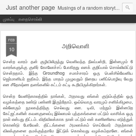
Just another page
Musings of a random storyteller
முகப்பு
கதைசொல்லி
FEB
அறிவொளி
10
சென்ற வாரம் தன் குழியிலிருந்து வெளிவந்த நிலப்பன்றி, இன்னமும் 6
வாரங்களுக்கு குளிர் கோலோச்சப் போகிறது எனக் குறிப்பால் சொல்லிவிட்டு
சென்றதாம். இந்த Groundhog சமாச்சாரம் ஒரு பென்சில்வேனிய
ஜெர்மானியர் ஐதீகம். இந்த மாதம் முழுவதும் நிறைய பனிப்பொழிவு வேறு
என சீதோஷ்ண தளங்களில் கட்டம் கட்டி கூறியிருக்கிறார்கள்.
சென்ற வேனிற்காலத்தில் நாங்கள், அதாவது எங்கள் குடும்பத்தில் ஒரு
வழக்கத்தை உண்டு பண்ணி இருந்தோம். ஒவ்வொரு வாரமும் சனிக்கிழமை,
எல்லோரும் நூலகத்திற்கு செல்வது என. டிவி, மற்றும் இன்னபிற
கேட்ஜட்களின் கவனகுலைப்பு இல்லாமல் புத்தகங்களை மட்டும் வாசிக்க ஒரு
நாள் என்பது திட்டம். விதிவிலக்காக நான் மட்டும் என் கணிணியை எடுத்துக்
கொண்டு போவேன். திட்டங்களை அமலாக்கம் செய்வோர் அதற்கான
விலக்குகளை தமக்குத்தாமே இட்டுக் கொள்வது வழக்கம்தானே. எங்கள்