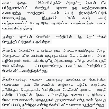
காலம் ஆனது. 1930களிலிருந்தே அவருக்கு நோபல் பரிசு
பரிந்துரைக்கப்பட்ட போதிலும், அவரை ஒரு மதத்தலைவராக
வரையறுத்து வைத்ததால், அவர் பெயர் நிராகரிக்கப்பட்டுக்
கொண்டிருந்தது. இறுதியில் 1949ல் அவர் பெயர்
பரிந்துரைக்கப்பட்டபோது அதே மத அடிப்படைவாதம் காந்தியை காவு
வாங்கி விட்டிருந்தது.
இன்றும் அரசியல் வெளியில் காந்தியின் மீது தோட்டாக்கள்
செலுத்தப்பட்டுதான் வருகின்றன.
இலக்கிய வெளியில் காந்தியை நாம் அடையாளப்படுத்தும் போது,
அவருடைய பரிமாணங்கள் புத்துருவாக்கம் கொள்கின்றன. அதன்
வழியே நாம், எளிய மக்கள், ஓரிரு அடிகளாவது எடுத்து வைக்க உறுதி
உண்டாகின்றது. அப்படியானதொரு படைப்பாக "காந்தியோடு
பேசுவேன்" அமைந்திருக்கிறது.
இங்கிலாந்திற்கு, லண்டன் மாநகருக்கு புலம்பெயர்ந்த பேராசிரியர்
லட்சுமணன், தன் அன்னையின் வாழ்க்கை வழியே காந்தியை
தரிசிக்கும் நிகழ்வுதான், 'காந்தியுடன் பேசுவேன்' புனைவு. காந்தி
என்கிற பிம்பத்தின் மீதான வசீகரத்திற்கு இணையாக, இவ்வளவு
மோசமான வசைகள், அவதூறுகள், தூஷணைகள் என்று எவர் மீதாவது
கொட்டப்பட்டிருக்கிற்தா என்கிற கேள்வி லட்சுமணனை உறுத்துகின்றது.