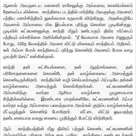
ஆனால் அவருடைய மனைவி ராகேலுக்கு அவ்வளவு காலமெல்லாம்
தேவைப்படவில்லை. காந்தியை படத்தில் பார்த்தே அவளுக்கு அவரைப்
பற்றிய மனச்சித்திரம் துலக்கமாக உருவாகி விடுகிறது. அதன்வழியே
அவளால் அம்மாவை மிக இயல்பாக புரிந்து கொள்ள முடிகின்றது.
முடிவில் லட்சுமணனுக்கு காந்தி மீதும் உண்டாகும் தீவிர ஈர்ப்பைப்
பற்றியும் எச்சரிக்கை அளிக்கின்றாள். "நீ வேகமாக அவரை அணுகும்
போது, அதே வேகத்தில் அவரை விட்டு விலகவும் சாத்தியம் அதிகம்.
உன் அம்மா போல் காந்தியைப் புரிந்து கொண்டு அவரைப் போல வாழ
முயற்சி செய்" என்கின்றாள்.
காந்தி தன் லட்சியங்களை, தன் ஆதர்சங்களை, தன்
பரிசோதனைகளை கொண்டே தன் வாழ்க்கையை அமைத்துக்
கொண்டிருக்கிறார். காந்தியின் வழி செல்பவர்களும் அப்படியே தங்கள்
வாழ்க்கையை அமைத்துக் கொள்கிறார்கள். லட்சுமணனின்
அம்மாவிற்கு வார்தா ஆசிரம வாழ்க்கை முழுமையாக
சித்திக்கவில்லை. இரண்டரை மாதங்களிலே, லட்சுமணனின் அப்பா
வார்தா வந்து அம்மாவை பலவந்தமாக அவர்கள் குடும்ப வாழ்க்கைக்கு
மீட்டிழுத்துக் கொண்டு போகிறார். வீட்டை விட்டு ஓடியதற்கு
தண்டனையாக வலது கையை முறித்தும் போட்டு விடுகிறார்.
ஆம். காந்தியத்தின் மீது தீவிரப் பற்றுக் கொண்ட லட்சுமணனின்
அம்மாவிற்கு பரிசாக அந்த கை முறிவு. காந்தியை கண்டடைந்தால்