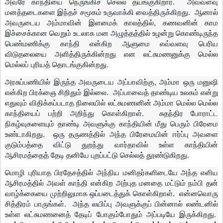
அவரே காந்தியை நெருங்கிச் செல்ல தயங்குகிறார். அவ்வளவு
மனத்தடைகளை இந்தச் சமூகம் உருவாக்கி வைத்திருக்கிறது. ஆனால்
அவருடைய அம்மாவின் இளமைக் காலத்தில், கணவனின் காம
இச்சைக்கான வெறும் உடலாக மன அழுத்தத்தில் உழன்று கொண்டிருந்த
பெண்மணிக்கு காந்தி என்கிற ஆளுமை எவ்வளவு பெரிய
விடுதலையை அளித்திருக்கின்றது என லட்சுமணனுக்கு மெல்ல
மெல்லப் புரியத் தொடங்குகின்றது.
அரசுப்பணியில் இருந்த அவருடைய அப்பாவிற்கு, அம்மா ஒரு மனுஷி
என்கிற பிரக்ஞை சிறிதும் இல்லை. அப்பாவைத் தாண்டிய உலகம் என்று
எதுவும் விதிக்கப்படாத நிலையில் லட்சுமணனின் அம்மா மெல்ல மெல்ல
காந்தியைப் பற்றி அறிந்து கொள்கிறாள். சுதந்திர போராட்ட
நிகழ்வுகளையும் தாண்டி அவளுக்கு காந்தியின் மீது பெரும் பிரேமை
உண்டாகிறது. ஒரு தருணத்தில் அந்த பிரேமையின் ஈர்ப்பு அவளை
குடும்பத்தை விட்டு துறந்து வார்தாவில் உள்ள காந்தியின்
ஆசிரமத்தைத் தேடி தனியே புறப்பட்டு செல்லத் தூண்டுகிறது.
மொழி புரியாத பிரதேசத்தில் அந்நிய மனிதர்களிடையே அந்த எளிய
ஆசிரமத்தில் அவள் காந்தி என்கிற அற்புத மனதை மட்டும் நம்பி தன்
வாழ்க்கையை முற்றிலுமாக ஒப்படைத்துக் கொள்கிறாள். என்னவொரு
சித்திரம் பாருங்கள். அந்த லயிப்பு அவளுக்குப் பின்னால் லண்டனில்
உள்ள லட்சுமணனைத் தேடிப் போகும்போதும் அப்படியே இருக்கிறது.