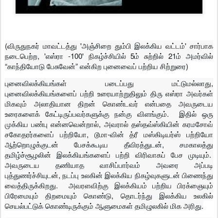
(விருதுநகர் மாவட்டத்து 'அஞ்சிறை தும்பி இலக்கிய வட்டம்' சார்பாக
நடைபெற்ற, 'எஸ்ரா -100' நிகழ்ச்சியில் 5ம் சுற்றில் 21ம் அமர்வில்
“காந்தியோடு பேசுவேன்” என்கிற புனைவைப் பற்றிய சிற்றுரை)
புனைவிலக்கியங்கள் படைப்பது மட்டுமல்லாது,
புனைவிலக்கியங்களைப் பற்றி உரையாற்றுதிலும் திரு எஸ்ரா அவர்கள்
மிகவும் அலாதியான திறன் கொண்டவர் என்பதை அவருடைய
உரைகளைக் கேட்டிருப்பவர்களுக்கு நன்கு விளங்கும். இதில் ஒரு
முக்கிய பண்பு என்னவென்றால், அவரால் தஸ்தவ்ஸ்கியின் கரமசோவ்
சகோதரர்களைப் பற்றியோ, டூமா-வின் த்ரீ மஸ்கிடியர்ஸ் பற்றியோ
ஆற்றொழுக்குடன் பேசக்கூடிய தீவிரத்துடன், சமகாலத்து
தமிழ்ச்சூழலின் இலக்கியங்களைப் பற்றி விரிவாகப் பேச முடியும்.
அவருடைய தணியாத வாசிப்பார்வம் அவரை அப்படி
புத்துணர்ச்சியுடன், நடப்பு உலகின் இலக்கிய நிகழ்வுகளுடன் பிணைந்து
வைத்திருக்கிறது. அவரளவிற்கு இலக்கியம் பற்றிய பிரக்ஞையும்
பிரேமையும் திறமையும் கொண்டு, தொடர்ந்து இலக்கிய உலகில்
செயல்பட்டுக் கொண்டிருக்கும் ஆளுமைகள் தமிழுலகில் மிக அரிது.