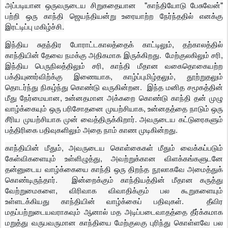
அப்படியான ஒருவருடைய சிறுகதையான "காந்தியோடு பேசுவேன்"
பற்றி ஒரு காந்தி ஜெயந்தியன்று உரையாற்ற நேர்ந்ததில் எனக்கு
இரட்டிப்பு மகிழ்ச்சி.
இந்திய சுதந்திர போராட்டகாலத்தைக் காட்டிலும், தற்காலத்தில்
காந்தியின் தேவை நமக்கு அதிகமாக இருக்கிறது. மேற்குலகிலும் சரி,
இந்திய பெருநிலத்திலும் சரி, காந்தி மீதான வகைதொகையற்ற
பக்தியுணர்விற்க்கு இணையாக, காழ்ப்புமிழ்தலும், தூற்றுதலும்
தொடர்ந்து நிகழ்ந்து கொண்டு வருகின்றன. இந்த மனித சமூகத்தின்
மீது நேர்மையான, உன்னதமான அக்கறை கொண்டு காந்தி தன் முழு
வாழ்க்கையும் ஒரு பரிசோதனை முயற்சியாக, உன்னதத்தை நாடும் ஒரு
சீரிய முயற்சியாக முன் வைத்திருக்கிறார். அவருடைய கட்டுரைகளும்
பத்திரிகை பதிவுகளிலும் அதை நாம் காண முடிகின்றது.
காந்தியின் மீதும், அவருடைய கொள்கைகள் மீதும் வைக்கப்படும்
கேள்விகளையும் உள்ளிழுத்து, அவற்றுக்கான விளக்கங்களுடனே
தன்னுடைய வாழ்க்கையை காந்தி ஒரு திறந்த நூலாகவே அமைத்துக்
கொண்டிருந்தார். இன்றைக்கும் காந்தியத்தின் மீதான கருத்து
வேற்றுமைகளை, விரிவாக விவாதிக்கும் பல கூறுகளையும்
உள்ளடக்கியது காந்தியின் வாழ்க்கைப் பதிவுகள். தீவிர
மதப்பற்றுடையவராகவும் ஆனால் மத அடிப்படைவாதத்தை தீர்க்கமாக
மறுத்து வருபவருமான காந்தியை மேற்குலகு புரிந்து கொள்ளவே பல