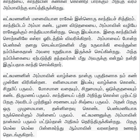
காந்தியை, காந்தியின் கண்கள் கொண்டு பார்க்கும் அற்புத வரம்
அம்மாவிற்கு வாய்த்திருக்கிறது.
லட்சுமணனின் மனைவியான ராகேல் இன்னொரு காந்தியச் சித்திரம்.
காந்தியிடம் அம்மா கண்ட பூரண விடுதலையை, அம்மாவின் வழியே
ராகேலுக்கும் சாத்தியமாகின்றது. வெகு இயல்பாக. இதை காந்தியின்
சொற்களிலே எஸ்ரா ஓரிடத்தில் விவரிக்கிறார். அம்மாவைப் போன்ற
பெண்கள் தனது செயல்பாடுகளின் மீது உருவாக்கி வைத்துள்ள
நம்பிக்கைதான் அவரை உறுதியாக இருக்கச் செய்கின்றது. அந்த
நம்பிக்கையை ஏற்படுத்தி தந்தவர்கள் மீது அவருக்கு என்றும் நன்றி
இருப்பதாக காந்தி சொல்கிறார்.
லட்சுமணனின் அம்மாவின் வாழ்க்கை நான்கு பகுதிகளாக நம் கண்
முன்னே விரிகின்றன. எளிமையான இயல்பு வாழ்க்கை கொண்ட
சிறுமிப் பருவம். மோசமான வதையும், சிறுமையும், ஒடுக்குதலையும்
கண்ட திருமணப் பருவம். காந்தியைப் பற்றி அறிந்து கொள்ள முற்பட்டு
பிறகு அவரிடம் முற்றிலும் சரணடையும் சிஷ்யை பருவம். அதன் பிறகு
ஒரு முழுமையான, தன்னிறைவு கொண்ட பெண்மணியாக
உருக்கொள்ளும் அன்னைப் பருவம். லட்சுமணனுக்கு அம்மாவின்
நான்காம் பருவம் மட்டும்தான் அதிகம் தெரிந்திருக்கின்றது. பிறகு
மெல்ல மெல்ல பின்னகர்ந்து ஆம்மாவின் வரலாற்றை உணரத்
தொடங்குகிறார்.