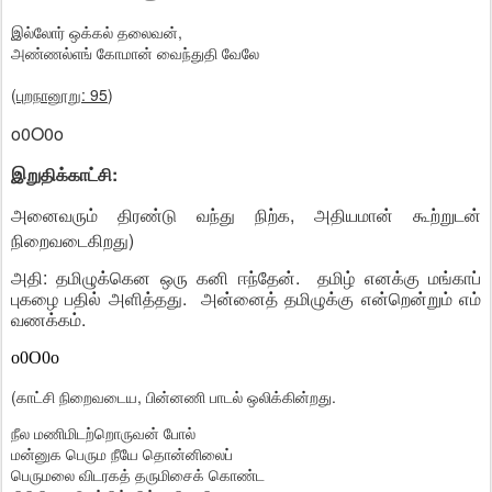
இல்லோர் ஒக்கல் தலைவன்,
அண்ணல்எங் கோமான் வைந்துதி வேலே
(
புறநானூறு: 95
)
o0O0o
இறுதிக்காட்சி:
அனைவரும் திரண்டு வந்து நிற்க, அதியமான் கூற்றுடன்
நிறைவடைகிறது)
அதி: தமிழுக்கென ஒரு கனி ஈந்தேன். தமிழ் எனக்கு மங்காப்
புகழை பதில் அளித்தது. அன்னைத் தமிழுக்கு என்றென்றும் எம்
வணக்கம்.
o0O0o
(காட்சி நிறைவடைய, பின்னணி பாடல் ஒலிக்கின்றது.
நீல மணிமிடற்றொருவன் போல்
மன்னுக பெரும நீயே தொன்னிலைப்
பெருமலை விடரகத் தருமிசைக் கொண்ட