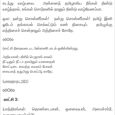
கடந்து வாழ்பவை. அன்னைத் தமிழாகிய நீங்கள் நீண்டு
வாழ்ந்தால், உங்கள் சொற்களில் நானும் நீண்டு வாழ்வேனம்மா.
ஔ: நன்று சொன்னீர்கள்! நன்று சொன்னீர்கள்! தமிழ் இனி
ஓரிடம் தங்காமல் செல்லட்டும் எண் திசையும். தமிழுக்கு
எத்திசைச் சென்றாலும் அத்திசைச் சோறே.
o0O0o
(காட்சி நிறைவடைய, பின்னணி பாடல் ஒலிக்கின்றது.
அதியமான் பரிசில் பெறூஉங் காலம்
நீட்டினும் நீட்டா தாயினும் யானைதன்
கோட்டிடை வைத்த கவளம் போலக்
கையகத் ததுஅது பொய்ஆ காதே;
(
புறநானூறு: 101
)
o0O0o
காட்சி 3:
(பாத்திரங்கள்: தொண்டைமான், ஔவையார், அமைச்சர்2,
துணையமைச்சர்2)