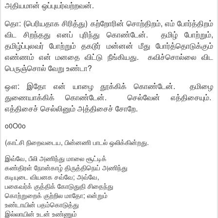
அதியமான் ஒப்புயர்வற்றவன்.
தொ: (பெரியதாக சிரித்து) கற்றோரின் சொற்திறம், எம் போர்த்திறம்
விட சிறந்தது எனப் புரிந்து கொண்டேன். தமிழ் போற்றும்,
தமிழ்ப்புலவர் போற்றும் தகடூர் மன்னன் மீது போர்த்தொடுக்கும்
எண்ணம் என் மனதை விட்டு நீங்கியது. கவிச்சொல்லை விட
பெருஞ்சொல் வேறு உண்டா?
ஔ: இதோ என் யாழை தூக்கிக் கொண்டேன். தமிழை
துணையாக்கிக் கொண்டேன். செல்வேன் எத்திசையும்.
எத்திசைச் செல்லினும் அத்திசைச் சோறே.
o0O0o
(காட்சி நிறைவடைய, பின்னணி பாடல் ஒலிக்கின்றது.
இவ்வே, பீலி அணிந்து மாலை சூட்டிக்
கண்திரள் நோன்காழ் திருத்திநெய் அணிந்து
கடியுடை வியனக சவ்வே; அவ்வே,
பகைவர்க் குத்திக் கோடுதுதி சிதைந்து
கொற்றுறைக் குற்றில மாதோ; என்றும்
உண்டாயின் பதம்கொடுத்து
இல்லாயின் உடன் உண்ணும்