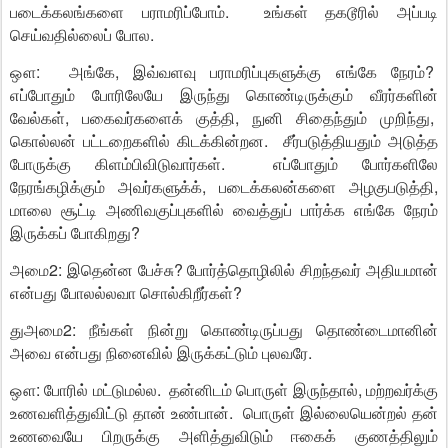
படைக்கலங்களை பராமரிப்போம். உங்கள் தகடூரில் அப்படி
செய்வதில்லைப் போல.
ஔ: அங்கே, இவ்வளவு பராமரிப்புகளுக்கு எங்கே நேரம்?
எப்போதும் போரிலேயே இருந்து கொண்டிருக்கும் வீரர்களின்
வேல்கள், பகைவர்களைக் குத்தி, நுனி சிதைந்தும் முறிந்து,
கொல்லன் பட்டறைகளில் கிடக்கின்றன. சீர்படுத்தியதும் அடுத்த
போருக்கு கிளம்பிவிடுவார்கள். எப்போதும் போர்களிலே
நேரங்கழிக்கும் அவர்களுக்க், படைக்கலன்களை அழகுபடுத்தி,
மாலை சூட்டி அணிவகுப்புகளில் வைத்துப் பார்க்க எங்கே நேரம்
இருக்கப் போகிறது?
அமை2: இதென்ன பேச்சு? போர்த்தொழிலில் சிறந்தவர் அதியமான்
என்பது போலல்லவா சொல்கிறீர்கள்?
துஅமை2: நீங்கள் நின்று கொண்டிருப்பது தொண்டைமானின்
அவை என்பது நினைவில் இருக்கட்டும் புலவரே.
ஔ: போரில் மட்டுமல்ல. தன்னிடம் பொருள் இருந்தால், மற்றவர்க்கு
உணவளித்துவிட்டு தான் உண்பான். பொருள் இல்லையென்றல் தன்
உணவையே பிறருக்கு அளித்துவிடும் ஈகைக் குணத்திலும்