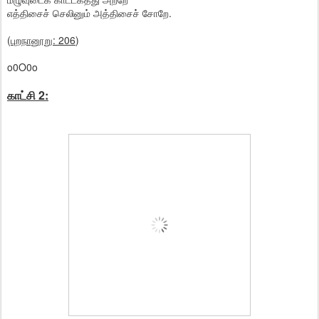
எத்திசைச் செலினும் அத்திசைச் சோறே.
(
புறநானூறு: 206
)
o0O0o
காட்சி 2: