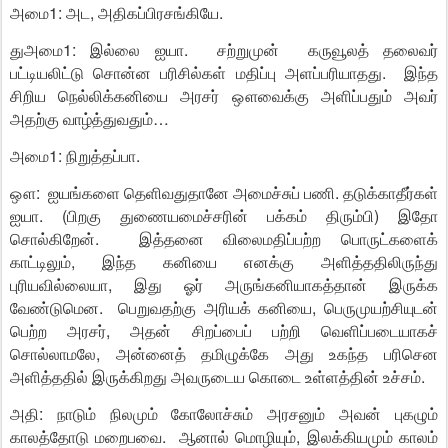
அமை1: அட, அதிகப்பிரசங்கியே.
துஅமை1: இல்லை ஐயா. சற்றுமுன் கருவூலத் தலைவர்
பட்டியலிட்டு சொன்ன பரிசில்கள் மதிப்பு அளப்பரியாதது. இந்த
சிறிய நெல்லிக்கனியை அரசர் ஔவைக்கு அளிப்பதும் அவர்
அதற்கு வாழ்த்துவதும்…
அமை1: நிறுத்தப்பா.
ஔ: ஐயங்களை தெளிவதுதானே அமைச்சுப் பணி. தடுக்காதீர்கள்
ஐயா. (பிறகு துணையமைச்சரின் பக்கம் திரும்பி) இதோ
சொல்கிறேன். இத்தனை விலைமதிப்பற்ற பொருட்களைக்
காட்டிலும், இந்த கனியை எனக்கு அளித்ததிலிருந்து
புரியவில்லையா, இது ஓர் அருங்கனியாகத்தான் இருக்க
வேண்டுமென. பெறுவதற்கு அரியக் கனியை, பெருமுயற்சியுடன்
பெற்ற அரசர், அதன் சிறப்பைப் பற்றி வெளிப்படையாகச்
சொல்லாமலே, அன்னைத் தமிழுக்கே அது உகந்த பரிசென
அளித்ததில் இருக்கிறது அவருடைய கொடை உள்ளத்தின் உச்சம்.
அதி: நாடும் நிலமும் கோலோச்சும் அரசனும் அவன் புகழும்
காலத்தோடு மறைபவை. ஆனால் மொழியும், இலக்கியமும் காலம்