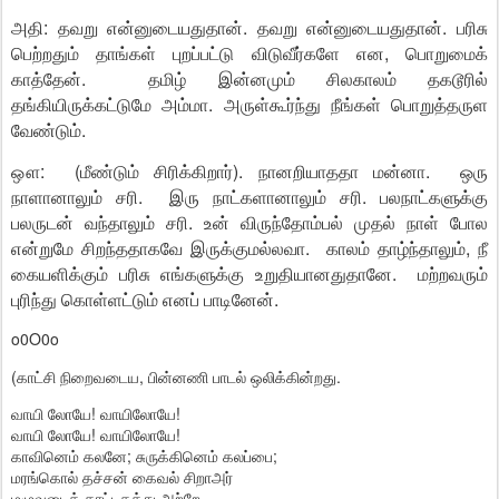
அதி: தவறு என்னுடையதுதான். தவறு என்னுடையதுதான். பரிசு
பெற்றதும் தாங்கள் புறப்பட்டு விடுவீர்களே என, பொறுமைக்
காத்தேன். தமிழ் இன்னமும் சிலகாலம் தகடூரில்
தங்கியிருக்கட்டுமே அம்மா. அருள்கூர்ந்து நீங்கள் பொறுத்தருள
வேண்டும்.
ஔ: (மீண்டும் சிரிக்கிறார்). நானறியாததா மன்னா. ஒரு
நாளானாலும் சரி. இரு நாட்களானாலும் சரி. பலநாட்களுக்கு
பலருடன் வந்தாலும் சரி. உன் விருந்தோம்பல் முதல் நாள் போல
என்றுமே சிறந்ததாகவே இருக்குமல்லவா. காலம் தாழ்ந்தாலும், நீ
கையளிக்கும் பரிசு எங்களுக்கு உறுதியானதுதானே. மற்றவரும்
புரிந்து கொள்ளட்டும் எனப் பாடினேன்.
o0O0o
(காட்சி நிறைவடைய, பின்னணி பாடல் ஒலிக்கின்றது.
வாயி லோயே! வாயிலோயே!
வாயி லோயே! வாயிலோயே!
காவினெம் கலனே; சுருக்கினெம் கலப்பை;
மரங்கொல் தச்சன் கைவல் சிறாஅர்
மழுவுடைக் காட்டகத்து அற்றே