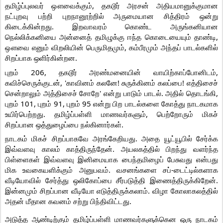
தமிழ்ப்புலவர் ஔவைக்கும், தகடூர் அரசன் அதியமானுக்குமான
நட்புறவு பற்றி புறநானூற்றில்
அருமையான சித்திரம் ஒன்று
கிடைக்கின்றது. இறவாவரம் கொண்ட அருங்கனியான
நெல்லிக்கனியை அன்னைத் தமிழுக்கு ஈந்த கொடையையும் தாண்டி,
ஔவை எனும் விறலியின் பெருமிதமும், கம்பீரமும் அந்தப் பாடல்களில்
சிறப்பாக ஒளிர்கின்றன.
புறம் 206, தகடூர் அரண்மனையின் வாயிற்காப்போனிடம்,
கவிச்செருக்குடன், 'காவினம் கலனே! சுருக்கினம் கலப்பை! எத்திசைச்
சென்றாலும் அத்திசைச் சோறே' என்று பாடும் பாடல். அதில் தொடங்கி,
புறம் 101, புறம் 91, புறம் 95 என்று பிற பாடல்களை கோத்து நாடகமாக
உயிர்பெற்றது. தமிழ்ப்பள்ளி மாணவர்களும், பெற்றோரும் மிகச்
சிறப்பான ஒத்துழைப்பை நல்கினார்கள்.
நாடகம் மிகச் சிறப்பாகவே அரங்கேறியது. அதை யூட்யூபில் சேர்க்க
இவ்வளவு காலம் காத்திருந்தேன். அயலகத்தில் பிறந்து வளர்ந்த
பிள்ளைகள் இவ்வளவு இனிமையாக பைந்தமிழைப் பேசுவது என்பது
மிக உவகையளிக்கும் அனுபவம். வசனங்களை சப்-டைட்டில்களாக
வீடியோவில் சேர்த்து ஒலிகோப்பை சீர்படுத்தி இணைத்திருக்கிறேன்.
இன்னமும் சிறப்பான வீடியோ எடுத்திருக்கலாம். விழா கோலாகலத்தில்
அதன் மீதான கவனம் சற்று பிந்திவிட்டது.
அடுத்த ஆண்டிற்கும் தமிழ்ப்பள்ளி மாணவர்களுக்கென ஒரு நாடகம்