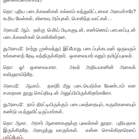
தொ: புதிய படைக்கலன்கள் எல்லாம் வந்துவிட்டனவா அமைச்சரே?
கூரிய வேல்கள், விரைவு அம்புகள், பொலிந்த வாட்கள்…
அமை2: ஆம். நன்கு பெரிய் பிடிகளுடன், எண்ணெய் பளபளப்புடன்
படைக்கலன்கள் பொலிகின்றன.
துஅமை2: (சற்று முன்வந்து) இப்போது படைப்புக்கடவுள் ஒருவரும்
உங்களைத் தேடி வந்திருக்கிறார். ஔவையார் எனும் தமிழ்ப்புலவர்.
தொ: ஓ! ஔவையாரா. அவர் அதியமானின் அவைக்
கவிஞராயிற்றே.
அமை2: ஆமாம். தகடூர் மீது படையெடுக்க வேண்டாம் என
சமாதான தூது செய்தியுடன் அனுப்பியிருக்கிறார்களோ.
துஅமை2: நாம் திரட்டியிருக்கும் படைபலத்தையும், கருவிகளையும்
கண்டு பயந்துவிட்டிருப்பார்கள்.
தொ: ஆகா. அரசர் ஆணைகளுக்கு புலவர்கள் தூதா. புதியதாக
இருக்கிறதே. அழைத்து வாருங்கள். என்ன சொல்கிறாரெனப்
பார்ப்போம்.