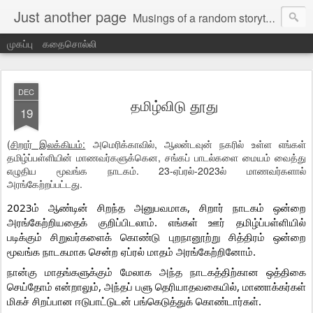
Just another page
Musings of a random storyteller
முகப்பு
கதைசொல்லி
DEC
தமிழ்விடு தூது
19
(
சிறார் இலக்கியம்:
அமெரிக்காவில், ஆலன்டவுன் நகரில் உள்ள எங்கள்
தமிழ்ப்பள்ளியின் மாணவர்களுக்கென, சங்கப் பாடல்களை மையம் வைத்து
எழுதிய மூவங்க நாடகம். 23-ஏப்ரல்-2023ல் மாணவர்களால்
அரங்கேற்றப்பட்டது.
2023ம் ஆண்டின் சிறந்த அனுபவமாக, சிறார் நாடகம் ஒன்றை
அரங்கேற்றியதைக் குறிப்பிடலாம். எங்கள் ஊர் தமிழ்ப்பள்ளியில்
படிக்கும் சிறுவர்களைக் கொண்டு புறநானூற்று சித்திரம் ஒன்றை
மூவங்க நாடகமாக சென்ற ஏப்ரல் மாதம் அரங்கேற்றினோம்.
நான்கு மாதங்களுக்கும் மேலாக அந்த நாடகத்திற்கான ஒத்திகை
செய்தோம் என்றாலும், அந்தப் பளு தெரியாதவகையில், மாணாக்கர்கள்
மிகச் சிறப்பான ஈடுபாட்டுடன் பங்கெடுத்துக் கொண்டார்கள்.