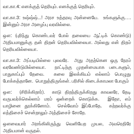
வா.கா.4: எனக்குத் தெரியும். எனக்குத் தெரியும்.
வா.கா.3: உஷ்ஷ்ஷ்...! அரச உத்தரவு அன்னையே. உங்களுக்கு….
இன்னும் அரச அழைப்பு வரவில்லை.
ஔ: (புரிந்து கொண்டவர் போல் தலையை ஆட்டிக் கொண்டு)
அதியமானுக்கு தன் திறன் தெரியவில்லையா. அல்லது என் திறம்
தெரியவில்லையா.
வா.கா.3: அப்படியில்லை புலவரே. அது அதற்கென ஒரு நேரம்
வரவேண்டுமில்லையா. நாட்டிற்கு முதன்மையாக படைகளும்,
பாதுகாப்பும் தேவை. கலை இலக்கியம் எல்லாம் பொழுது
போக்கத்தானே. பொறுத்திருங்கள். பரிசில் கிடைக்காமலா போகும்
ஔ: (சிரிக்கிறார்). காடு திறந்திருக்கிறது காவலரே, தேடி
வருபவர்க்கெல்லாம் மரம் ஒன்றைக் கொடுக்க. இதோ, எம்
யாழினை தூக்கினோம். செல்வோம் இப்போதே. கற்றவர்க்கு
எத்திசைச் சென்றாலும் அத்திசைச் சோறே.
ஔவையார் அரங்கிலிருந்து வெளியேற முயல, அவரெதிரே
அதியமான் வருதல்.