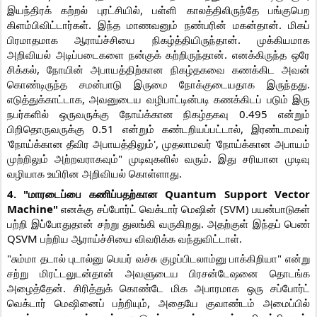
இயந்திரக் கற்றல் புரட்சியில், பள்ளி காலத்திலிருந்தே பங்குபெற
கிளம்பிவிட்டார்கள். இந்த மாணவனும் நண்பரின் மகன்தான். மிகப்
பிரமாதமாக ஆராய்ச்சியை நிகழ்த்தியிருந்தான். முக்கியமாக
அறிவியல் அடிப்படைகளை நன்குக் கற்றிருந்தான். எனக்கிருந்த ஒரே
சிக்கல், நோயின் அபாயத்திற்கான நிகழ்தகவை கணக்கிட அவன்
கொண்டிருந்த சமன்பாடு இருமை நோக்குடையதாக இருந்தது.
எடுத்துக்காட்டாக, அவனுடைய வழிபாட்டின்படி கணக்கிடப் படும் இரு
நபர்களில் ஒருவருக்கு நோய்க்கான நிகழ்தகவு 0.495 என்றும்
பிறிதொருவருக்கு 0.51 என்றும் கண்டறியப்பட்டால், இரண்டாமவர்
'நோய்க்கான தீவிர அபாயத்திலும்', முதலாமவர் 'நோய்க்கான அபாயம்
முற்றிலும் அற்றவராகவும்" முடிவுகளில் வரும். இது சரியான முடிவு
வழியாக உயிரின அறிவியல் கொள்ளாது.
4. "மாரடைப்பை கணிப்பதற்கான Quantum Support Vector
Machine"
எனக்கு சப்போர்ட் வெக்டார் மெஷின் (SVM) பயன்பாடுகள்
பற்றி இப்போதுதான் சற்று துலங்கி வருகிறது. அதற்குள் இந்தப் பெண்
QSVM பற்றிய ஆராய்ச்சியை விவரிக்க வந்துவிட்டாள்.
"சும்மா தடால் புடால்னு பெயர் வச்சு குழப்பிடலாம்னு பாக்கிறியா" என்று
சற்று மிரட்டலுடன்தான் அவளுடைய பிரசன்டேஷனை தொடங்க
அழைத்தேன். சிரித்துக் கொண்டே மிக அபாரமாக ஒரு சப்போர்ட்
வெக்டார் மெஷினைப் பற்றியும், அதையே குவாண்டம் அமைப்பில்