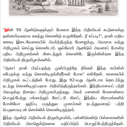
நா
"
ன் 50 ஆண்டுகளுக்கும் மேலாக இந்த அறிவியல் கூடுகைக்கு
தன்னார்வலராக கலந்து கொண்டு வருகிறேன். நீ எப்படி?", நான் மதிய
உணவு இடைவேளையில் அமர்ந்திருந்த மேஜைக்கு, அவராக வந்து
அறிமுகம் செய்து கொண்டார். ஒவ்வோர் ஆண்டும் அவரைப் போன்ற
புதிய அறிமுகங்கள் கிடைத்துக் கொண்டே இருக்கின்றன இந்த
அறிவியல் திருவிழாக்களில்.
"ஆகா! நான் பிறப்பதற்கு முன்பிருந்தே நீங்கள் இந்த சயின்ஸ்
ஃபேருக்கு வந்து கொண்டிருக்கிறீர்கள் போல" என்றேன். காலையில்
அறிமுகக் கூட்டத்தின் போது, இது 92-வது ஆண்டாக தொடர்ந்து
நடந்து கொண்டிருப்பதாக அறிவித்திருந்தார்கள். இந்தியாவைப் பற்றி
அவருக்கு நிறைய அறிமுகமிருந்தது. அவர் மனைவி மேலாண்மை
பொறுப்பேற்று பங்காற்றும் ரோட்டரி கிளப், இந்திய கிராமங்களில்
போலியோ ஒழிப்பு மருத்துவ முகாம்கள் நடத்துவதைப் பற்றி
பெருமையுடன் சொல்லிக் கொண்டிருந்தார்.
இந்த ஆண்டு அறிவியல் திருவிழாவில், பன்னிரெண்டு பிள்ளைகளின்
அறிவியல் பிராஜெக்டுகளை மதிப்பிடும் பொறுப்பேற்றிருந்தேன்.