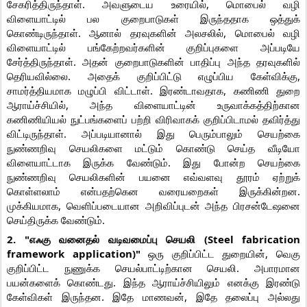
சேகரித்திருந்தாள். அவளுடைய உரையில், மொபைல் வழி
விளையாட்டில் பல குறைபாடுகள் இருந்ததாக ஒத்துக்
கொண்டிருந்தாள். ஆனால் தரவுகளின் அலசலில், மொபைல் வழி
விளையாட்டில் பங்கேற்றவர்களின் குறிப்புகளை அப்படியே
சேர்த்திருந்தாள். அதன் குறைபாடுகளின் பாதிப்பு அந்த தரவுகளில்
தெரியவில்லை. அதைக் குறிப்பிட்டு எழுப்பிய கேள்விக்கு,
சாமர்த்தியமாக மழுப்பி விட்டாள். இரண்டாவதாக, கணிணி துறை
ஆராய்ச்சியில், அந்த விளையாட்டின் உருவாக்கத்திற்கான
கணிணியியல் நுட்பங்களைப் பற்றி விரிவாகக் குறிப்பிடாமல் தவிர்த்து
விட்டிருந்தாள். அப்படியானால் இது பெரும்பாலும் செயற்கை
நுண்ணறிவு செயலிகளை மட்டும் கொண்டு செய்த வீடியோ
விளையாட்டாக இருக்க வேண்டும். இது போன்ற செயற்கை
நுண்ணறிவு செயலிகளின் பயனை எவ்வளவு தூரம் ஏற்றுக்
கொள்ளலாம் என்பதற்கென வரையறைகள் இருக்கின்றன.
முக்கியமாக, வெளிப்படையான அறிவிப்புடன் அந்த பிரசன்டேஷனை
செய்திருக்க வேண்டும்.
2. "எஃகு வனைதல் வடிவமைப்பு செயலி (Steel fabrication
framework application)"
ஒரு குறிப்பிட்ட துறையின், வெகு
குறிப்பிட்ட நுணுக்க செயல்பாட்டிற்கான செயலி. அபாரமான
பயன்களைக் கொண்டது. இந்த ஆராய்ச்சியிலும் எனக்கு இரண்டு
கேள்விகள் இருந்தன. இதே மாணவன், இதே தலைப்பு அல்லது