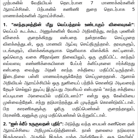
முற்பகலில் வேதியியல் தொடர்பான 7 மாணாக்கர்களின்
ஆராய்ச்சிகள். பிற்பகலில் கணிணி துறை தொடர்பாக 5
மாணாக்கர்களின் ஆராய்ச்சிகள்.
1. "காந்தபுலத்தின் மீது வெப்பத்தால் உண்டாகும் விளைவுகள்"
:
வெப்பம் கூடக்கூட அணுக்களின் வேகம் அதிகரித்து, காந்த புலனின்
வீச்சைக் குறைக்கிறது என்பதை நன்றாகவே செய்முறை
விளக்கத்துடன், ஒரு மாணவி ஆய்வு செய்திருந்தாள். தரவுகளும்,
படங்களும், விளக்கங்களுமாக தெளிவாக விளக்கிக் காட்டினாள்.
ஒவ்வொரு வகை சீதோஷ்ண நிலையிலும், ஒரு குறிப்பிட்ட காந்தம்
எவ்வளவு எண்ணிக்கையிலான பேப்பர் க்ளிப்புகளை ஈர்க்கிறது
என்பதை வைத்து அதன் காந்த சக்தியை மதிப்பிட்டிருந்தாள்.
இடைநிலை பள்ளி மாணவர்களுக்கேற்ற செய்முறைதான். ஆனால்
அறிவியல் ஆராய்ச்சியில் ஒரு நுனியைப் பற்றிக் கொண்டு அடிவரைத்
தேடிச் செல்லும் துடிப்பு இருப்பது அவசியம் என்பதால் "காந்த சக்தியை
எப்படியான அளவையில் மதிப்பிடலாம்?" என்று ஒரு கேள்வியை
முன்வைத்தேன். சற்று தடுமாற்றத்துடன் முடித்துக் கொண்டுவிட்டாள்.
பிற காரணிகளுக்கு ஓரிரு மதிப்பெண்கள் குறைந்தாலும்,
பிரசண்டேஷனுக்கு முழு மதிப்பெண்கள் பெற்றுவிட்டாள்.
2. "ஐஸ் க்ரீம் உருகுவதன் புதிர்":
அடுத்து வந்த பையன் கணீரென தன்
ஆராய்ச்சியை அறிமுகப்படுத்தினான். நான் தலைமை நடுவராக
இருந்தாலும், அருகில் இருந்த மூத்த ஆங்கிலேயர், ஒரு கெமிஸ்ட்