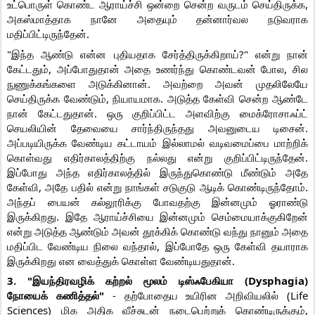
உட்பொருள் கொண்ட ஆராய்ச்சி ஒன்றை சென்ற வருடம் செய்திருக்க,
அகஸ்மாத்தாக நானே அதையும் தன்னார்வல நடுவராக
மதிப்பிட்டிருந்தேன்.
"இந்த ஆண்டு என்ன புதியதாக சேர்த்திருக்கிறாய்?" என்று நான்
கேட்டதும், அப்போதுதான் அதை உணர்ந்து கொண்டவன் போல, சில
நுணுக்கங்களை அடுக்கினான். அவற்றை அவன் முதலிலேயே
செய்திருக்க வேண்டும், நியாயமாக. அடுத்த கேள்வி சென்ற ஆண்டே
நான் கேட்டதுதான். ஒரு குறிப்பிட்ட அளவிற்கு மைக்ரோசாஃப்ட்
செயலியின் தேவையை சார்ந்திருந்தது அவனுடைய டிசைன்.
அப்படியிருக்க வேண்டிய கட்டாயம் இல்லாமல் வடிவமைப்பை மாற்றிக்
கொள்வது எதிர்காலத்திற்கு நல்லது என்று குறிப்பிட்டிருந்தேன்.
இப்போது அந்த எதிர்காலத்தில் இருந்துகொண்டு மீண்டும் அதே
கேள்வி, அதே பதில் என்று நாங்கள் சடுகுடு ஆடிக் கொண்டிருந்தோம்.
அந்தப் பையன் கல்லூரிக்கு போவதற்கு இன்னமும் ஓராண்டு
இருக்கிறது. இதே ஆராய்ச்சியை இன்னமும் செம்மையாக்குகிறேன்
என்று அடுத்த ஆண்டும் அவன் தூக்கிக் கொண்டு வந்து நானும் அதை
மதிப்பிட வேண்டிய நிலை வந்தால், இப்போதே ஒரு கேள்வி தயாராக
இருக்கிறது என வைத்துக் கொள்ள வேண்டியதுதான்.
3. "இயந்திரவழிக் கற்றல் மூலம் டிஸ்ஃபேகியா (Dysphagia)
நோயைக் கணித்தல்"
- தற்போதைய உயிரின அறிவியலில் (Life
Sciences) மிக அதிக வீச்சுடன் நடைபெற்றுக் கொண்டிருக்கும்,