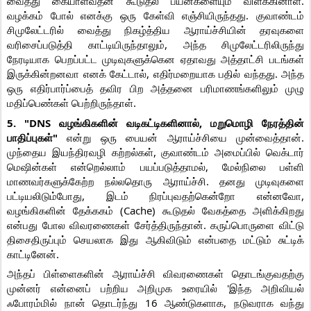
வைத்து கையாள்வதன் கூடுதல் பயன்களையும் விளக்கினாள்.
வழக்கம் போல் எனக்கு ஒரு கேள்வி எஞ்சியிருந்தது. குவாண்டம்
சிமுலேட்டரில் வைத்து நிகழ்த்திய ஆராய்ச்சியின் தரவுகளை
வரிசைப்படுத்தி காட்டியிருந்தாலும், அந்த சிமுலேட்டரிலிருந்து
நேரடியாக பெறப்பட்ட முடிவுகளுக்கென ஏதாவது அத்தாட்சி படங்கள்
இருக்கின்றனவா எனக் கேட்டால், எதிர்மறையாக பதில் வந்தது. அந்த
ஒரு எதிர்பார்ப்பைத் தவிர பிற அத்தனை பரிமாணங்களிலும் முழு
மதிப்பெண்கள் பெற்றிருந்தாள்.
5. "DNS வழங்கிகளின் வடிகட்டிகளினால், மறுமொழி நேரத்தின்
பாதிப்புகள்"
என்று ஒரு பையன் ஆராய்ச்சியை முன்வைத்தான்.
முந்தைய இயந்திரவழி கற்றல்கள், குவாண்டம் அமைப்பில் வெக்டார்
மெஷின்கள் என்றெல்லாம் பயப்படுத்தாமல், மேல்நிலை பள்ளி
மாணவர்களுக்கேற்ற நல்லதொரு ஆராய்ச்சி. தனது முடிவுகளை
பட்டியலிடும்போது, இடம் நிரப்புவதற்கென்றோ என்னவோ,
வழங்கிகளின் தேக்ககம் (Cache) கூடுதல் வேகத்தை அளிக்கிறது
என்பது போல விவரணைகள் சேர்த்திருந்தான். கருப்பொருளை விட்டு
திசைதிருப்பும் செயலாக இது ஆகிவிடும் என்பதை மட்டும் சுட்டிக்
காட்டினேன்.
அந்தப் பிள்ளைகளின் ஆராய்ச்சி விவரணைகள் தொடங்குவதற்கு
முன்னர் என்னைப் பற்றிய அறிமுக உரையில் 'இந்த அறிவியல்
ஃபோரம்மில் நான் தொடர்ந்து 16 ஆண்டுகளாக, நடுவராக வந்து