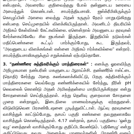
என்பதால், அவரையே குறிவைத்தது போல் தன்னுடைய உரையை
அமைத்துக் கொண்டான். சாமர்த்தியசாலி. ஐஸ்க்ரீமிலிருக்கும்
கொழுப்பின் அளவை வைத்து அதன் உருகும் நேரம் மாறுபடுகிறது
என்பதை செய்முறையில் விளக்கியிருந்தான். அவனிடம் தியரியில்
அதிகம் கேள்விகள் கேட்கவில்லை. ஏனென்றால் அவனுடைய தரவுகள்
சேர்க்கையிலேயே சில ஐயங்கள் இருந்தன. இறுதியில் நடுவர்கள்
மதிப்பெண்களை கூட்டிப் பார்க்கும்போது, கூட இருந்தவர்,
"அவனுடைய விளக்கங்கள் என்னை அதிகம் ஈர்க்கவில்லை" என்றார்.
சாமர்த்தியசாலிகளுக்கும் சறுக்கல்கள் ஏற்படும்தானே.
3. "தண்ணீரை சுத்திகரிக்கும் மாத்திரைகள்" :
எனக்கு ஓரளவிற்கு
அறிமுகமான நண்பரின் மகளுடைய ஆராய்ச்சி. தண்ணீரில் ஈஸ்ட்டை
(நொதி) சேர்த்து அதை கலங்கலாக்கிவிட்டு, பிறகு சுத்திகரிக்கும்
மாத்திரைகளை வெவ்வேறு எண்ணிக்கையில் சேர்த்து, நீரின் pH
லெவலைக் கொண்டு அதன் அமிலத்தன்மை மாறியிருக்கிறதா என்று
சோதனைகள் செய்திருந்தாள். சற்று தெளிவு குறைவான சோதனை
முறை என்றாலும், இடைநிலை மாணவர்களுக்கு ஏற்றதுதான்.
விடுவிடுவென பிரசண்டேஷனை முடித்துவிட்டாள். ஆய்வு தரவுகளை
வாசித்துக் காட்டும்போது, தசமப் பகுதி எண்களை தவறுதலாகவே
வாசித்துக் கொண்டிருந்தாள். 4.17 என்றால், தசமப் பகுதியை 'ஒன்று
ஏழு' எனத்தான் வாசிக்கும்போது குறிப்பிடவேண்டும். 'பதினேழு' என்று
குறிப்பிடுவது தவறு. அனைத்து மாணவர்களின் பிரசண்டேஷனும்