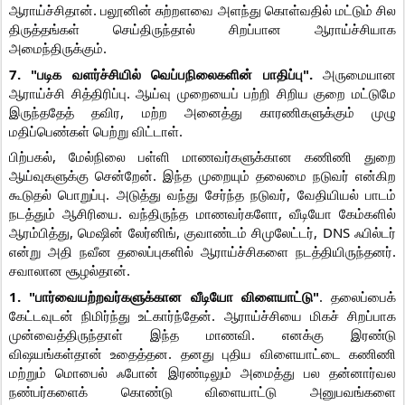
ஆராய்ச்சிதான். பலூனின் சுற்றளவை அளந்து கொள்வதில் மட்டும் சில
திருத்தங்கள் செய்திருந்தால் சிறப்பான ஆராய்ச்சியாக
அமைந்திருக்கும்.
7. "படிக வளர்ச்சியில் வெப்பநிலைகளின் பாதிப்பு".
அருமையான
ஆராய்ச்சி சித்திரிப்பு. ஆய்வு முறையைப் பற்றி சிறிய குறை மட்டுமே
இருந்ததேத் தவிர, மற்ற அனைத்து காரணிகளுக்கும் முழு
மதிப்பெண்கள் பெற்று விட்டாள்.
பிற்பகல், மேல்நிலை பள்ளி மாணவர்களுக்கான கணிணி துறை
ஆய்வுகளுக்கு சென்றேன். இந்த முறையும் தலைமை நடுவர் என்கிற
கூடுதல் பொறுப்பு. அடுத்து வந்து சேர்ந்த நடுவர், வேதியியல் பாடம்
நடத்தும் ஆசிரியை. வந்திருந்த மாணவர்களோ, வீடியோ கேம்களில்
ஆரம்பித்து, மெஷின் லேர்னிங், குவாண்டம் சிமுலேட்டர், DNS ஃபில்டர்
என்று அதி நவீன தலைப்புகளில் ஆராய்ச்சிகளை நடத்தியிருந்தனர்.
சவாலான சூழல்தான்.
1. "பார்வையற்றவர்களுக்கான வீடியோ விளையாட்டு"
. தலைப்பைக்
கேட்டவுடன் நிமிர்ந்து உட்கார்ந்தேன். ஆராய்ச்சியை மிகச் சிறப்பாக
முன்வைத்திருந்தாள் இந்த மாணவி. எனக்கு இரண்டு
விஷயங்கள்தான் உதைத்தன. தனது புதிய விளையாட்டை கணிணி
மற்றும் மொபைல் ஃபோன் இரண்டிலும் அமைத்து பல தன்னார்வல
நண்பர்களைக் கொண்டு விளையாட்டு அனுபவங்களை