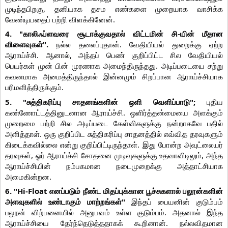
முடிந்தபிறகு, தனியாக தசம எண்களை முறையாக வாசிக்க
வேண்டியதைப் பற்றி விளக்கினேன்.
4. "காலிஃப்ளவரை சூடாக்குவதால் விட்டமின் சி-யின் மீதான
விளைவுகள்".
நல்ல தலைப்புதான். வேதியியல் துறைக்கு ஏற்ற
ஆராய்ச்சி. ஆனால், அந்தப் பெண் குறிப்பிட்ட சில வேதியியல்
பெயர்கள் முன் பின் முரணாக அமைந்திருந்தது. அடிப்படையை சற்று
கவனமாக அமைத்திருந்தால் இன்னமும் சிறப்பான ஆராய்ச்சியாக
பரிமளித்திருக்கும்.
5. "சுத்திகரிப்பு சாதனங்களின் ஒளி வெளிப்பாடு";
புதிய
கண்ணோட்டத்தினுடனான ஆராய்ச்சி. ஒளிர்த்தன்மையை அளக்கும்
முறைமை பற்றி சில அடிப்படை கேள்விகளுக்கு நன்றாகவே பதில்
அளித்தாள். ஒரு குறிப்பிட சுத்திகரிப்பு சாதனத்தில் எவ்வித தரவுகளும்
கிடைக்கவில்லை என்று குறிப்பிட்டிருந்தாள். இது போன்ற அவுட்லையர்
தரவுகள், ஓர் ஆராய்ச்சி சோதனை முடிவுகளுக்கு உதவாவிடிலும், அந்த
ஆராய்ச்சியின் நம்பகமான நடைமுறைக்கு அத்தாட்சியாக
அமைகின்றன.
6. "Hi-Float எனப்படும் நீண்ட மிதப்புக்கான பூச்சுகளால் பலூன்களின்
அளவுகளில் உண்டாகும் மாற்றங்கள்"
இந்தப் பையனின் குடும்பம்
பலூன் விற்பனையில் அனுபவம் உள்ள குடும்பம். அதனால் இந்த
ஆராய்ச்சியை தேர்ந்தெடுத்ததாகக் கூறினான். நல்லவிதமான